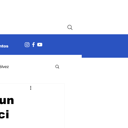
ntos
álvez
 un
ci