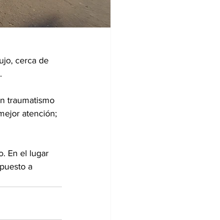
jo, cerca de 
.
on traumatismo 
mejor atención; 
. En el lugar 
 puesto a 