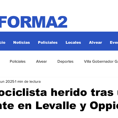
NFORMA2
cio
Noticias
Policiales
Locales
Alvear
Eve
Policiales
Alvear
Deportes
Villa Gobernador G
jun 2025
1 min de lectura
ciclista herido tras
te en Levalle y Oppi