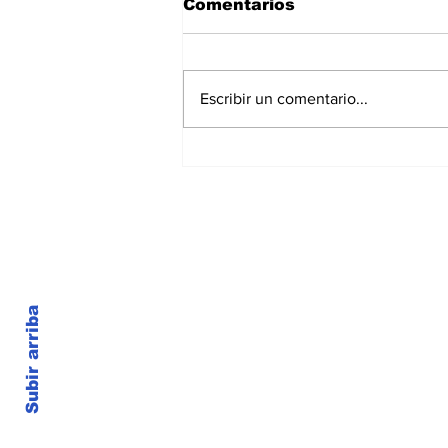
Comentarios
Escribir un comentario...
Reclamo por la
continuidad del CECLA
en Villa Gobernador
Gálvez: aseguran que, si
no consigue sede, será
trasladado a Rosario
Subir arriba