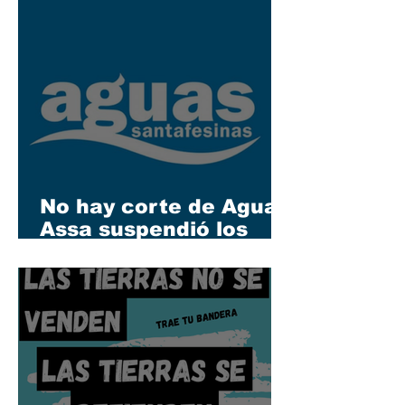
si no consigue sede,
será trasladado a
Rosario
No hay corte de Agua:
Assa suspendió los
trabajos programados
por el mal clima