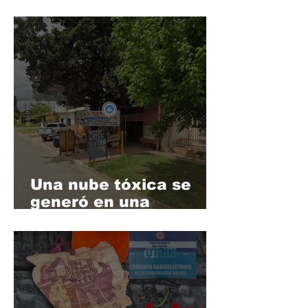
una mujer fue atacada
a golpes y con un
cuchillo en Pueblo
Nuevo. El agresor
quedó detenido
Una nube tóxica se
generó en una
ferretería de Villa
Gobernador Gálvez y
activó un operativo de
emergencia