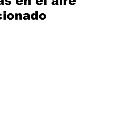
as en el aire
cionado