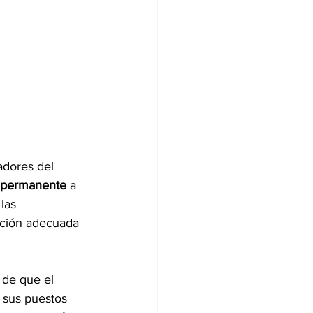
adores del 
 permanente
 a 
las 
ración adecuada 
 de que el 
 sus puestos 