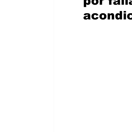
por fall
acondi