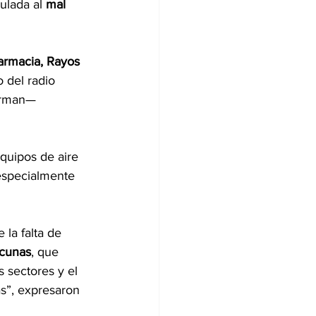
ulada al 
mal 
armacia, Rayos 
 del radio 
irman— 
equipos de aire 
especialmente 
 la falta de 
acunas
, que 
 sectores y el 
as”, expresaron 