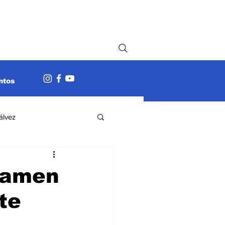
ntos
álvez
Gamen
te