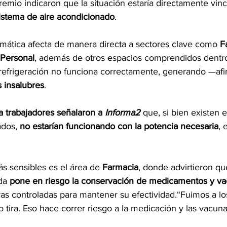
remio indicaron que la situación estaría directamente vinc
istema de aire acondicionado
.
mática afecta de manera directa a sectores clave como 
F
 Personal
, además de otros espacios comprendidos dentro
refrigeración no funciona correctamente, generando —af
s insalubres
.
 trabajadores señalaron a 
Informa2
 que, si bien existen 
dos, 
no estarían funcionando con la potencia necesaria
, 
s sensibles es el área de 
Farmacia
, donde advirtieron que
da 
pone en riesgo la conservación de medicamentos y v
as controladas para mantener su efectividad.“Fuimos a los
 tira. Eso hace correr riesgo a la medicación y las vacun