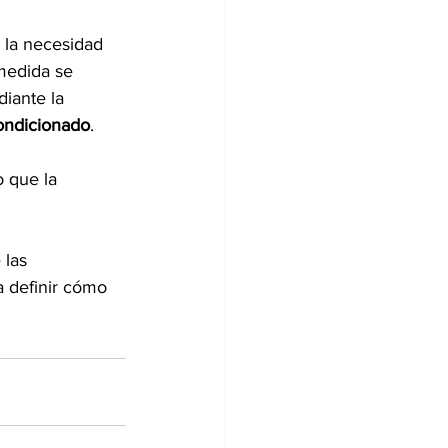
la necesidad 
 medida se 
iante la 
condicionado
.
o que la 
 las 
a definir cómo 