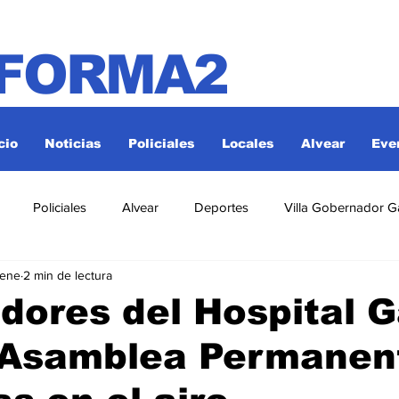
NFORMA2
cio
Noticias
Policiales
Locales
Alvear
Eve
Policiales
Alvear
Deportes
Villa Gobernador G
 ene
2 min de lectura
dores del Hospital 
n Asamblea Permanen