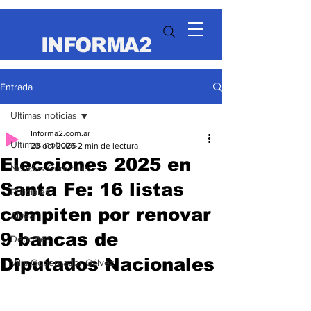
INFORMA2
Entrada
Ultimas noticias
Informa2.com.ar
Ultimas noticias
23 oct 2025
2 min de lectura
Elecciones 2025 en
Noticias Generales
Santa Fe: 16 listas
Policiales
compiten por renovar
Alvear
9 bancas de
Deportes
Diputados Nacionales
Villa Gobernador Gálvez