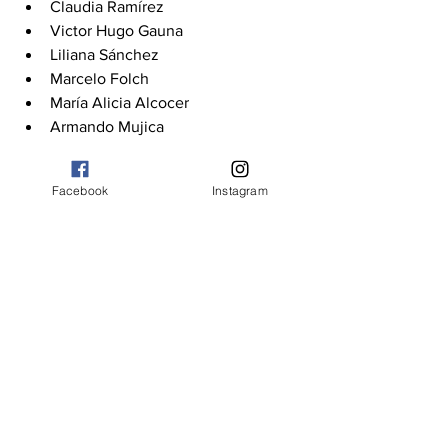
Claudia Ramírez
Victor Hugo Gauna
Liliana Sánchez
Marcelo Folch
María Alicia Alcocer
Armando Mujica
Facebook
Instagram
Compromiso Federal
Gabriel Chumpitaz
María Latosinski
Federico Cutruneo
Claudia Giménez
Daniel Hansen
Micaela Ortíz
Jorge Maya
Carina Rambaudi
Leandro Fontanetto