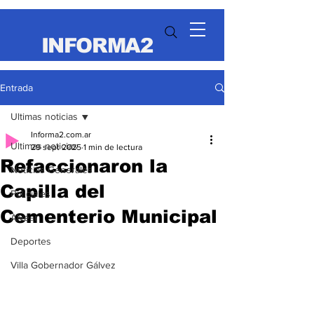
INFORMA2
Entrada
Ultimas noticias
Informa2.com.ar
Ultimas noticias
29 sept 2025
1 min de lectura
Refaccionaron la
Noticias Generales
Capilla del
Policiales
Cementerio Municipal
Alvear
Deportes
Villa Gobernador Gálvez