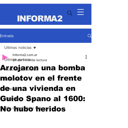
INFORMA2
Entrada
Ultimas noticias
Informa2.com.ar
Ultimas noticias
27 abr
1 min de lectura
Arrojaron una bomba
Noticias Generales
molotov en el frente
Policiales
de una vivienda en
Alvear
Guido Spano al 1600:
Deportes
No hubo heridos
Villa Gobernador Gálvez