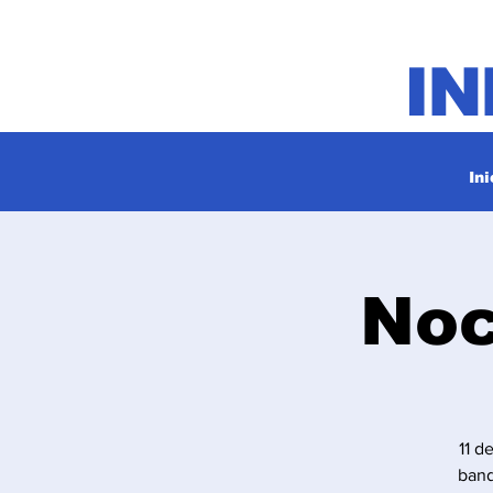
I
Ini
Noc
11 d
band