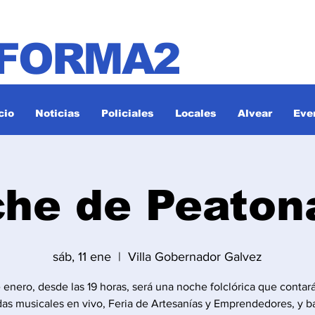
NFORMA2
cio
Noticias
Policiales
Locales
Alvear
Eve
he de Peaton
sáb, 11 ene
  |  
Villa Gobernador Galvez
e enero, desde las 19 horas, será una noche folclórica que contar
as musicales en vivo, Feria de Artesanías y Emprendedores, y ba