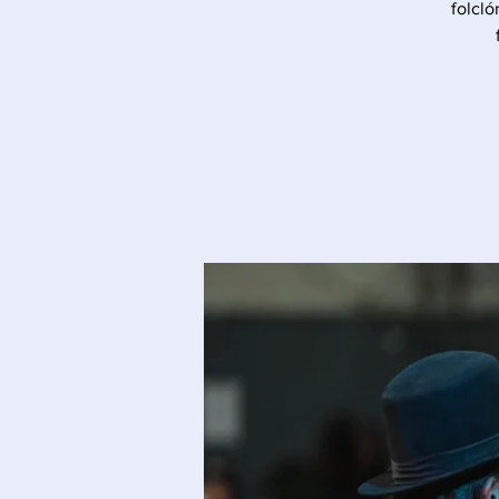
folcló