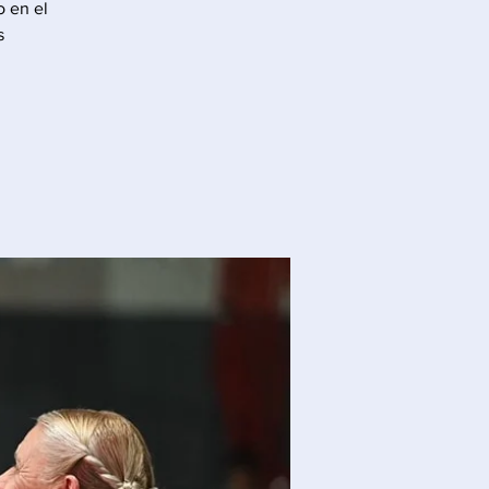
o en el
s