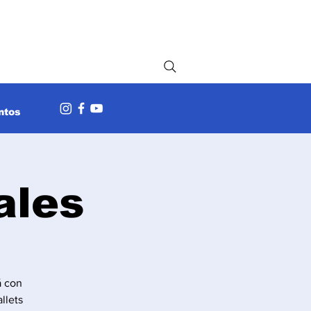
ntos
ales
á con
llets