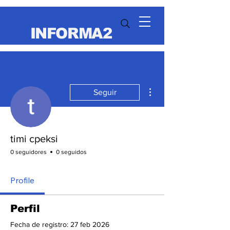
INFORMA2
Más acciones
Seguir
timi cpeksi
0 seguidores
0 seguidos
Profile
Perfil
Fecha de registro: 27 feb 2026