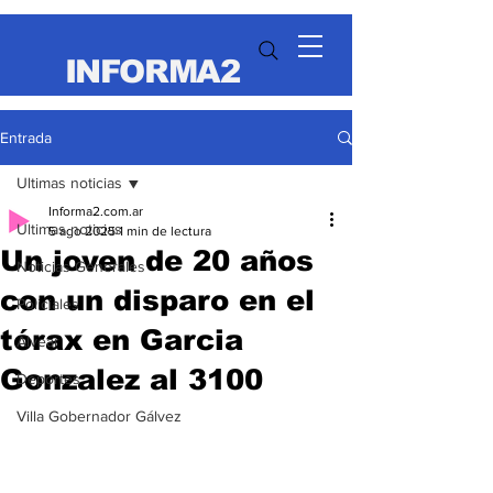
INFORMA2
Entrada
Ultimas noticias
Informa2.com.ar
Ultimas noticias
5 ago 2025
1 min de lectura
Un joven de 20 años
Noticias Generales
con un disparo en el
Policiales
tórax en Garcia
Alvear
Gonzalez al 3100
Deportes
Villa Gobernador Gálvez