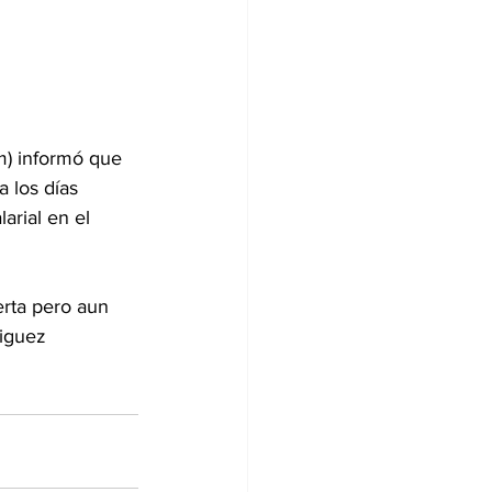
m) informó que 
 los días 
arial en el 
erta pero aun 
iguez 