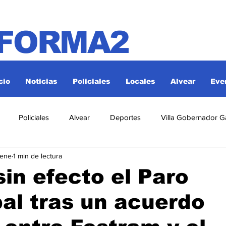
NFORMA2
cio
Noticias
Policiales
Locales
Alvear
Eve
Policiales
Alvear
Deportes
Villa Gobernador G
 ene
1 min de lectura
in efecto el Paro
al tras un acuerdo