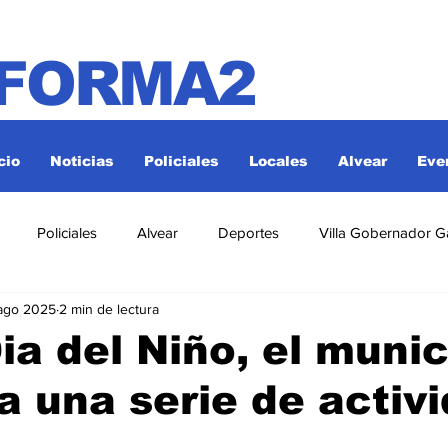
NFORMA2
cio
Noticias
Policiales
Locales
Alvear
Eve
Policiales
Alvear
Deportes
Villa Gobernador G
ago 2025
2 min de lectura
Dia del Niño, el munic
a una serie de activ