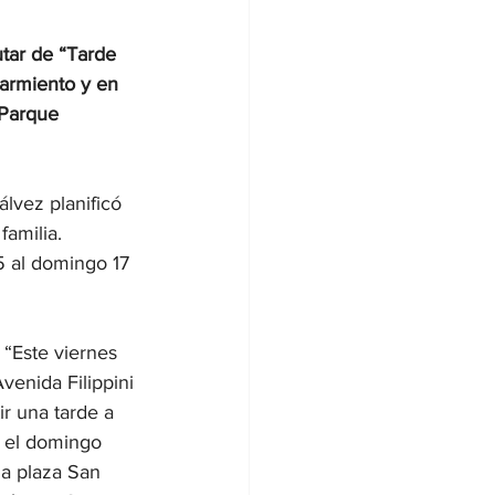
tar de “Tarde 
Sarmiento y en 
 Parque 
lvez planificó 
familia. 
5 al domingo 17 
 “Este viernes 
venida Filippini 
r una tarde a 
Y el domingo 
la plaza San 