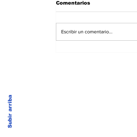
Comentarios
Escribir un comentario...
Reclamo por la
continuidad del CECLA
en Villa Gobernador
Gálvez: aseguran que, si
no consigue sede, será
trasladado a Rosario
Subir arriba