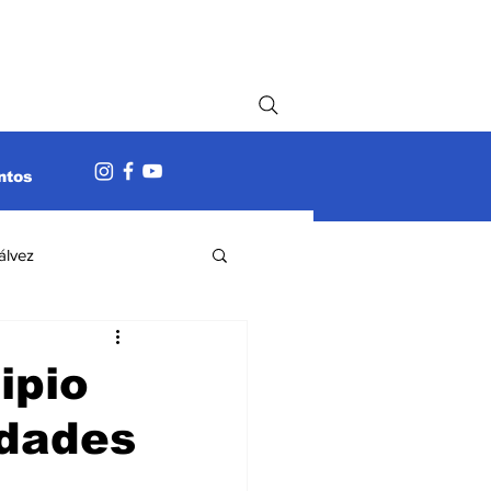
ntos
álvez
ipio
idades