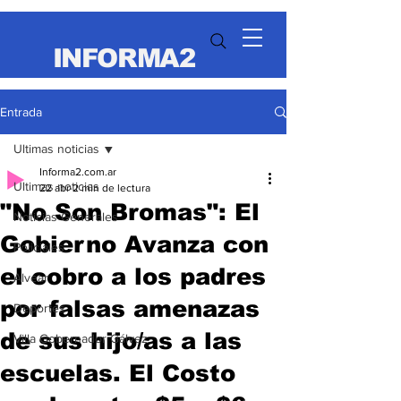
INFORMA2
Entrada
Ultimas noticias
Informa2.com.ar
Ultimas noticias
22 abr
2 min de lectura
"No Son Bromas": El
Noticias Generales
Gobierno Avanza con
Policiales
el cobro a los padres
Alvear
por falsas amenazas
Deportes
de sus hijo/as a las
Villa Gobernador Gálvez
escuelas. El Costo