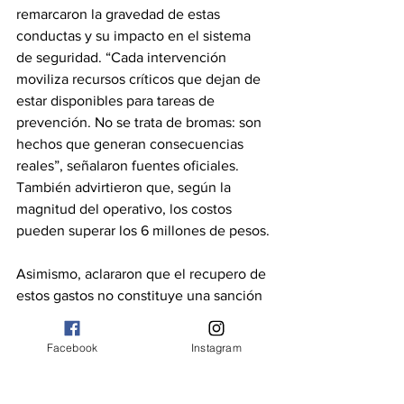
remarcaron la gravedad de estas 
conductas y su impacto en el sistema 
de seguridad. “Cada intervención 
moviliza recursos críticos que dejan de 
estar disponibles para tareas de 
prevención. No se trata de bromas: son 
hechos que generan consecuencias 
reales”, señalaron fuentes oficiales. 
También advirtieron que, según la 
magnitud del operativo, los costos 
pueden superar los 6 millones de pesos.
Asimismo, aclararon que el recupero de 
estos gastos no constituye una sanción 
penal, sino un resarcimiento civil que el 
Estado reclama a los padres por las 
Facebook
Instagram
acciones de sus hijos menores, 
independientemente del avance de las 
causas judiciales.