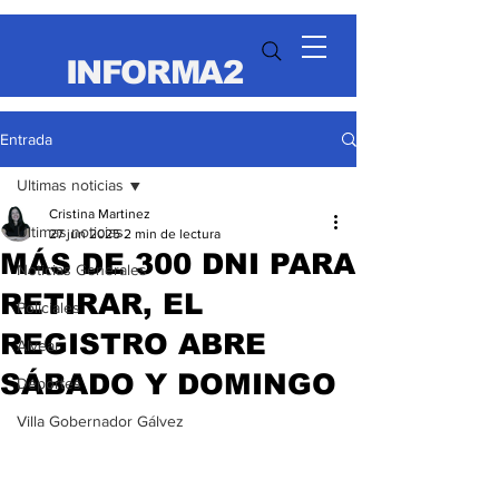
INFORMA2
Entrada
Ultimas noticias
Cristina Martinez
Ultimas noticias
27 jun 2025
2 min de lectura
MÁS DE 300 DNI PARA
Noticias Generales
RETIRAR, EL
Policiales
REGISTRO ABRE
Alvear
SÁBADO Y DOMINGO
Deportes
Villa Gobernador Gálvez