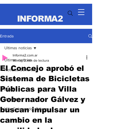
INFORMA2
Entrada
Ultimas noticias
Informa2.com.ar
Ultimas noticias
14 may
3 min de lectura
El Concejo aprobó el
Noticias Generales
Sistema de Bicicletas
Policiales
Públicas para Villa
Alvear
Gobernador Gálvez y
Deportes
buscan impulsar un
Villa Gobernador Gálvez
cambio en la