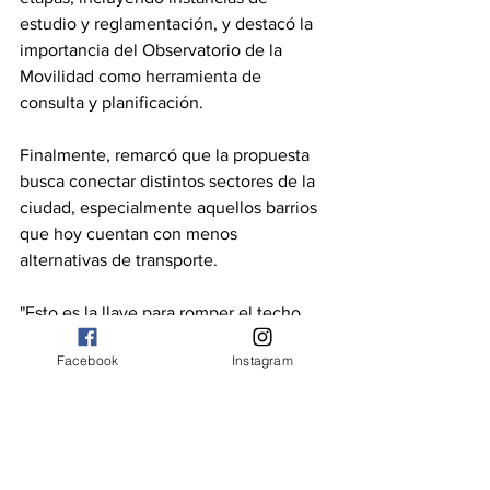
estudio y reglamentación, y destacó la 
importancia del Observatorio de la 
Movilidad como herramienta de 
consulta y planificación.
Finalmente, remarcó que la propuesta 
busca conectar distintos sectores de la 
ciudad, especialmente aquellos barrios 
que hoy cuentan con menos 
alternativas de transporte.
"Esto es la llave para romper el techo. 
Lo podemos tener; otras ciudades lo 
Facebook
Instagram
implementaron. Es repensar nuestra 
movilidad y acercar a los barrios que 
hoy no cuentan con colectivos. Une 
puntos de servicios dentro de la ciudad, 
activa el comercio y vamos a comenzar 