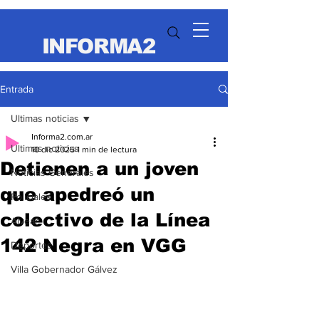
INFORMA2
Entrada
Ultimas noticias
Informa2.com.ar
Ultimas noticias
10 dic 2025
1 min de lectura
Detienen a un joven
Noticias Generales
que apedreó un
Policiales
colectivo de la Línea
Alvear
142 Negra en VGG
Deportes
Villa Gobernador Gálvez