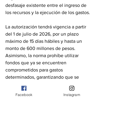
desfasaje existente entre el ingreso de 
los recursos y la ejecución de los gastos.
La autorización tendrá vigencia a partir 
del 1 de julio de 2026, por un plazo 
máximo de 15 días hábiles y hasta un 
monto de 600 millones de pesos. 
Asimismo, la norma prohíbe utilizar 
fondos que ya se encuentren 
comprometidos para gastos 
determinados, garantizando que se 
respeten las afectaciones originales y 
las obligaciones previamente asumidas.
Facebook
Instagram
Desde el cuerpo legislativo remarcaron 
que la medida tiene carácter 
excepcional y busca asegurar el 
cumplimiento de las obligaciones 