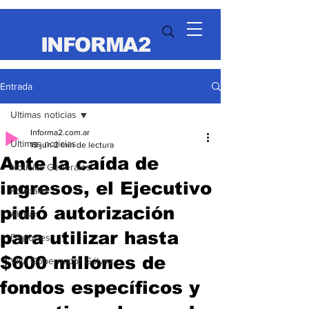
INFORMA2
Entrada
Ultimas noticias
Informa2.com.ar
Ultimas noticias
19 jun
2 min de lectura
Ante la caída de
Noticias Generales
ingresos, el Ejecutivo
Policiales
pidió autorización
Alvear
para utilizar hasta
Deportes
$600 millones de
Villa Gobernador Gálvez
fondos específicos y